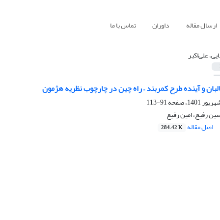
ارسال مقاله
داوران
تماس با ما
یی، علی‌اکبر
لبان و آینده طرح کمربند – راه چین در چارچوب نظریه هژمون
91-113
سین رفیع، امین رفیع
اصل مقاله
284.42 K