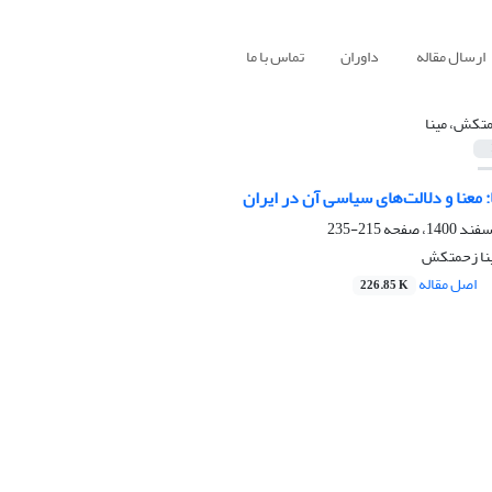
ارسال مقاله
داوران
تماس با ما
تکش، مینا
 معنا و دلالت‌های سیاسی آن در ایران
215-235
ینا زحمتکش
اصل مقاله
226.85 K