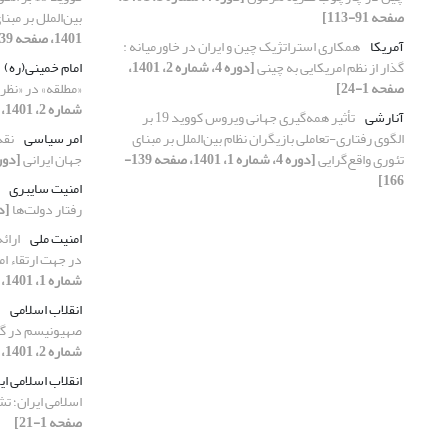
صفحه 91-113]
بین‌الملل بر مبن
1401، صفحه 139-166]
آمریکا
همکاری استراتژیک چین و ایران در خاورمیانه :
گذار از نظم امریکایی به چینی
[دوره 4، شماره 2، 1401،
امام خمینی(ره)
صفحه 1-24]
«مطلقه» در «نظری
شماره 2، 1401، صفحه 189-209]
آنارشی
تأثیر همه‌گیری جهانی ویروس کووید 19 بر
الگوی رفتاری-تعاملی بازیگران نظام بین‌الملل بر مبنای
امر سیاسی
نقد
تئوری واقع‌گرایی
[دوره 4، شماره 1، 1401، صفحه 139-
جهان ایرانی
[دوره 4، شماره 1، 1401، 
166]
امنیت سایبری
رفتار‌ دولت‌ها
[دوره 4، شم
امنیت ملی
ارائ
در جهت ارتقاء ا
شماره 1، 1401، صفحه 219-241]
انقلاب اسلامی
صهیونیسم در گف
شماره 2، 1401، صفحه 77-104]
انقلاب اسلامی ای
اسلامی ایران؛ تش
صفحه 1-21]