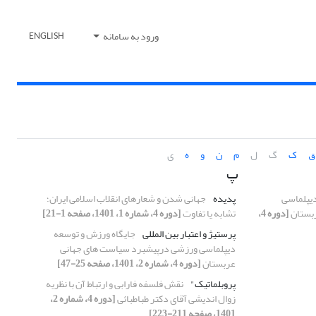
ورود به سامانه
ENGLISH
ق
ک
گ
ل
م
ن
و
ه
ی
پ
دیپلماسی
پدیده
جهانی شدن و شعارهای انقلاب اسلامی ایران؛
بستان
[دوره 4،
تشابه یا تفاوت
[دوره 4، شماره 1، 1401، صفحه 1-21]
پرستیژ و اعتبار بین المللی
جایگاه ورزش و توسعه
دیپلماسی ورزشی درپیشبرد سیاست های جهانی
عربستان
[دوره 4، شماره 2، 1401، صفحه 25-47]
پروبلماتیک"
نقش فلسفه فارابی و ارتباط آن با نظریه
زوال اندیشی آقای دکتر طباطبائی
[دوره 4، شماره 2،
1401، صفحه 211-223]