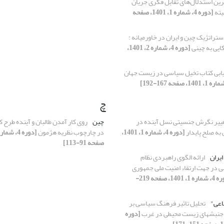
ین استدلال‌های تقابل فکری جریان
یته
[دوره 4، شماره 1، 1401، صفحه
تراتژیک چین و ایران در خاورمیانه :
کایی به چینی
[دوره 4، شماره 2، 1401،
زیابی کتاب تخیل سیاسی در زیست جهان
چ
ییر نگرش جنسیتی نسل آینده در
چین
روی کار آمدن طالبان و آینده طرح کم
به صلح پایدار
[دوره 4، شماره 1، 1401،
در چارچوب نظریه هژمون
صفحه 91-113]
یران
ارائه الگوی راهبردی نظام
در جهت ارتقاء امنیت ملی جمهوری
[دوره 4، شماره 1، 1401، صفحه 219-
اعی"
تحلیل تاثیر فرهنگ سیاسی بر
نبشهای زیست محیطی در غرب
[دوره