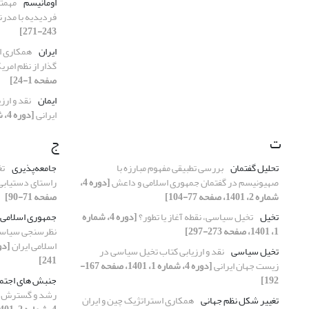
اومانیسم
مهمتر
فردیدیه با مدرن
243-271]
ایران
همکاری اس
گذار از نظم امری
صفحه 1-24]
ایمان
نقد و ار
ایرانی
[دوره 4، شماره 1، 1401، صفحه 167-192]
ت
ج
تحلیل گفتمان
بررسی تطبیقی مفهوم مبارزه با
جامعه‌پذیری
تغ
صهیونیسم در گفتمان جمهوری اسلامی و داعش
[دوره 4،
راستای دستیابی 
شماره 2، 1401، صفحه 77-104]
صفحه 71-90]
تخیل
تخیل سیاسی، نقطه آغاز یا تطور؟
[دوره 4، شماره
جمهوری اسلامی ا
1، 1401، صفحه 273-297]
نظرسنجی سیاسی 
اسلامی ایران
تخیل سیاسی
نقد و ارزیابی کتاب تخیل سیاسی در
241]
زیست جهان ایرانی
[دوره 4، شماره 1، 1401، صفحه 167-
192]
جنبش های اجتم
رشد و گسترش ج
تغییر شکل نظم جهانی
همکاری استراتژیک چین و ایران