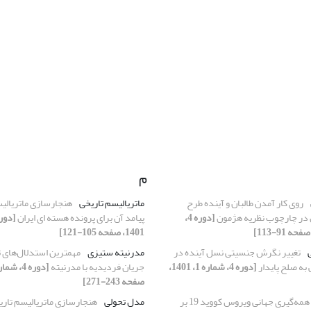
م
روی کار آمدن طالبان و آینده طرح
ماتریالیسم تاریخی
هنجارسازی ماتریالیس
ن در چارچوب نظریه هژمون
[دوره 4،
پیامد آن برای پرونده هسته ای ایران
1401، صفحه 105-121]
تغییر نگرش جنسیتی نسل آینده در
مدرنیته ستیزی
مهمترین استدلال‌های 
به صلح پایدار
[دوره 4، شماره 1، 1401،
جریان فردیدیه با مدرنیته
صفحه 243-271]
تأثیر همه‌گیری جهانی ویروس کووید 19 بر
مدل تحولی
هنجارسازی ماتریالیسم تاریخ