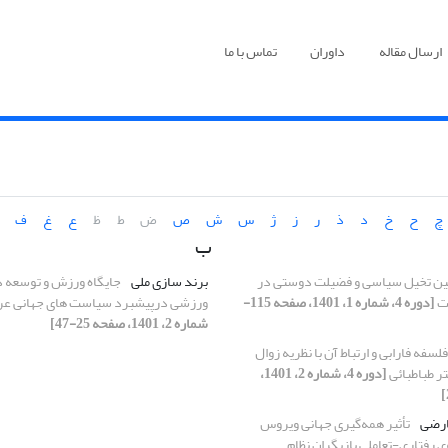
ارسال مقاله
داوران
تماس با ما
چ
ح
خ
د
ذ
ر
ز
ژ
س
ش
ص
ض
ط
ظ
ع
غ
ف
ب
ین تخیل سیاسی و فضیلت دوستی در
برند سازی ملی
جایگاه ورزش و توسعه 
نت
[دوره 4، شماره 1، 1401، صفحه 115-
ورزشی درپیشبرد سیاست های جهانی عر
شماره 2، 1401، صفحه 25-47]
سفه فارابی و ارتباط آن با نظریه زوال
ر طباطبائی
[دوره 4، شماره 2، 1401،
ارضی
تأثیر همه‌گیری جهانی ویروس
 بر الگوی رفتاری-تعاملی بازیگران نظام