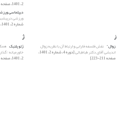
2، 1401، صفحه 123-150]
دیپلماسی ورزش
ورزشی درپیشبر
شماره 2، 1401، صفحه 25-47]
ز
ژ
زوال"
نقش فلسفه فارابی و ارتباط آن با نظریه زوال
ژئو پلتیک
همکا
اندیشی آقای دکتر طباطبائی
[دوره 4، شماره 2، 1401،
خاورمیانه : گذار
صفحه 211-223]
2، 1401، صفحه 1-24]