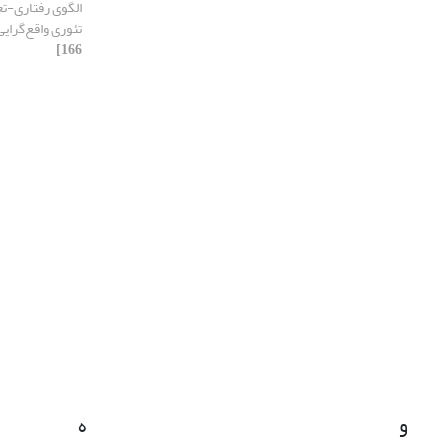
الگوی رفتاری-تعا
تئوری واقع‌گرای
166]
و
ه