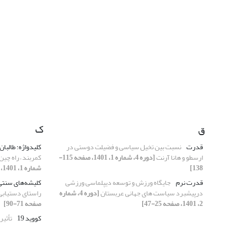
ق
ک
قدرت
نسبت بین تخیل سیاسی و فضیلت دوستی در
کلیدواژه: طالبان
ارسطو و هانا آرنت
[دوره 4، شماره 1، 1401، صفحه 115-
کمربند – راه چی
138]
شماره 1، 1401، صفحه 91-113]
قدرت نرم
جایگاه ورزش و توسعه دیپلماسی ورزشی
کلیشه‌های سنتی
درپیشبرد سیاست های جهانی عربستان
[دوره 4، شماره
راستای دستیابی 
2، 1401، صفحه 25-47]
صفحه 71-90]
کووید 19