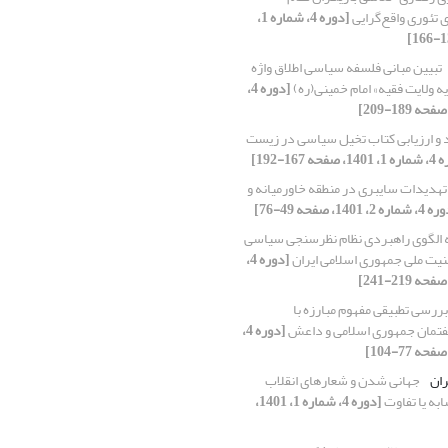
ای تئوری واقع‌گرایی
[دوره 4، شماره 1،
تبیین مبانی فلسفه سیاسی اطلاق واژه
ه ولایت فقیه» امام خمینی(ره)
[دوره 4،
 و ارزیابی کتاب تخیل سیاسی در زیست
صفحه 167-192]
تهدیدات سایبری در منطقه خاورمیانه و
اره 2، 1401، صفحه 49-76]
ه الگوی راهبردی نظام نظرسنجی سیاسی
منیت ملی جمهوری اسلامی ایران
[دوره 4،
بررسی تطبیقی مفهوم مبارزه با
تمان جمهوری اسلامی و داعش
[دوره 4،
ران
جهانی شدن و شعارهای انقلاب
ابه یا تفاوت
[دوره 4، شماره 1، 1401،