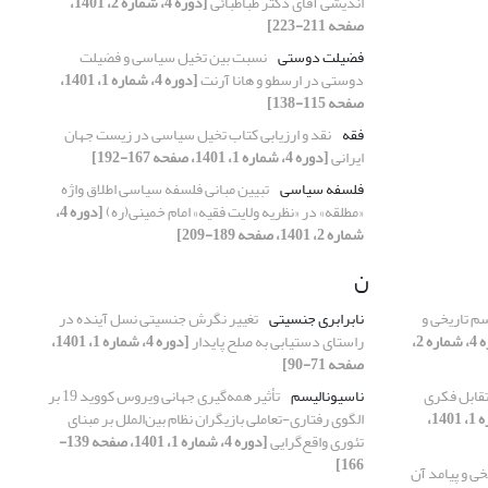
اندیشی آقای دکتر طباطبائی
[دوره 4، شماره 2، 1401،
صفحه 211-223]
فضیلت دوستی
نسبت بین تخیل سیاسی و فضیلت
دوستی در ارسطو و هانا آرنت
[دوره 4، شماره 1، 1401،
صفحه 115-138]
فقه
نقد و ارزیابی کتاب تخیل سیاسی در زیست جهان
ایرانی
[دوره 4، شماره 1، 1401، صفحه 167-192]
فلسفه سیاسی
تبیین مبانی فلسفه سیاسی اطلاق واژه
«مطلقه» در «نظریه ولایت فقیه» امام خمینی(ره)
[دوره 4،
شماره 2، 1401، صفحه 189-209]
ن
م تاریخی و
نابرابری جنسیتی
تغییر نگرش جنسیتی نسل آینده در
[دوره 4، شماره 2،
راستای دستیابی به صلح پایدار
[دوره 4، شماره 1، 1401،
صفحه 71-90]
تقابل فکری
ناسیونالیسم
تأثیر همه‌گیری جهانی ویروس کووید 19 بر
[دوره 4، شماره 1، 1401،
الگوی رفتاری-تعاملی بازیگران نظام بین‌الملل بر مبنای
تئوری واقع‌گرایی
[دوره 4، شماره 1، 1401، صفحه 139-
166]
ی و پیامد آن