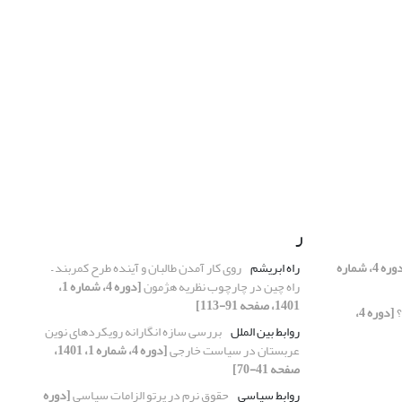
ر
[دوره 4، شماره
راه ابریشم
روی کار آمدن طالبان و آینده طرح کمربند –
راه چین در چارچوب نظریه هژمون
[دوره 4، شماره 1،
1401، صفحه 91-113]
؟
[دوره 4،
روابط بین الملل
بررسی سازه انگارانه رویکردهای نوین
عربستان در سیاست خارجی
[دوره 4، شماره 1، 1401،
صفحه 41-70]
روابط سیاسی
حقوق نرم در پرتو الزامات سیاسی
[دوره