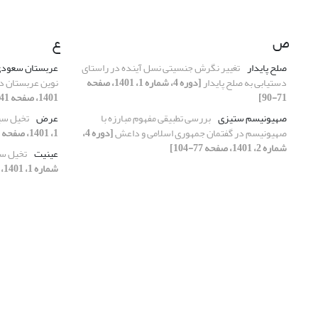
ص
ع
صلح پایدار
تغییر نگرش جنسیتی نسل آینده در راستای
عربستان سعود
دستیابی به صلح پایدار
[دوره 4، شماره 1، 1401، صفحه
نوین عربستان 
71-90]
1401، صفحه 41-70]
صهیونیسم ستیزی
بررسی تطبیقی مفهوم مبارزه با
عرض
تخیل سیا
صهیونیسم در گفتمان جمهوری اسلامی و داعش
[دوره 4،
1، 1401، صفحه 273-297]
شماره 2، 1401، صفحه 77-104]
عینیت
تخیل سی
شماره 1، 1401، صفحه 273-297]