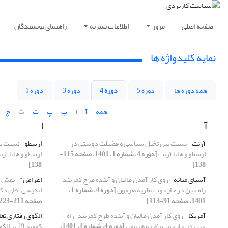
صفحه اصلی
مرور
اطلاعات نشریه
راهنمای نویسندگان
نمایه کلیدواژه ها
همه دوره ها
دوره 5
دوره 4
دوره 3
دوره 1
همه
آ
ا
ب
پ
ت
ث
ج
آ
ا
آرنت
نسبت بین تخیل سیاسی و فضیلت دوستی در
ارسطو
نسبت ب
ارسطو و هانا آرنت
[دوره 4، شماره 1، 1401، صفحه 115-
ارسطو و هانا آر
138]
138]
آسیای میانه
روی کار آمدن طالبان و آینده طرح کمربند –
اغراض"
نقش فل
راه چین در چارچوب نظریه هژمون
[دوره 4، شماره 1،
اندیشی آقای دکت
1401، صفحه 91-113]
صفحه 211-223]
آمریکا
روی کار آمدن طالبان و آینده طرح کمربند – راه
الگوی رفتاری تع
چین در چارچوب نظریه هژمون
[دوره 4، شماره 1، 1401،
کووید 19