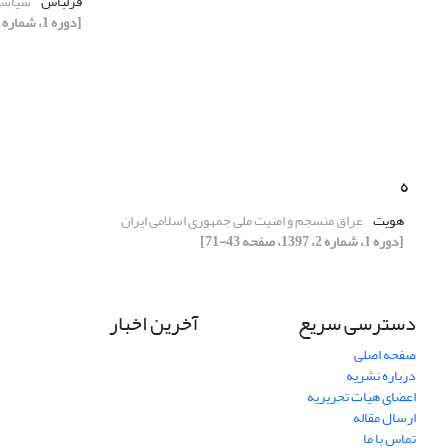
قزلباش
سیاست 
[دوره 1، شماره 2، 1397، صفحه 73-85]
ه
هویت
عراق منسجم و امنیت ملی جمهوری اسلامی ایران
[دوره 1، شماره 2، 1397، صفحه 43-71]
دسترسی سریع
آخرین اخبار
صفحه اصلی
درباره نشریه
اعضای هیات تحریریه
ارسال مقاله
تماس با ما