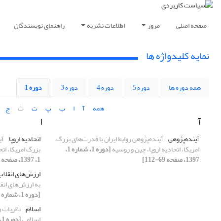
صفحه اصلی
مرور
اطلاعات نشریه
راهنمای نویسندگان
نمایه کلیدواژه ها
همه دوره ها
دوره 5
دوره 4
دوره 3
دوره 1
همه
آ
ا
ب
پ
ت
ث
ج
آ
ا
آینده‌پژوهی
آینده‌پژوهی روابط ایران با قدرت‌های بزرگ
اتحادیه اروپا
آی
امریکا، اتحادیه اروپا، چین و روسیه
[دوره 1، شماره 1،
بزرگ امریکا، اتح
1397، صفحه 69-112]
1، 1397، صفحه 69-112]
ارزش‌های انقلاب
به ارزش‌های انق
[دوره 1، شماره 2، 1397، صفحه 1-20]
اسلام
نظریات و
اسلامی
[دوره 1، شماره 1، 1397، صفحه 25-39]