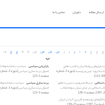
ارسال مقاله
داوران
تماس با ما
چ
ح
خ
د
ذ
ر
ز
ژ
س
ش
ص
ض
ط
ظ
ع
غ
ف
ب
نده‌پژوهی روابط ایران با قدرت‌های
بازاریابی سیاسی
سیاست به‌مثابه وفادار
ادیه اروپا، چین و روسیه
[دوره 1، شماره
اصول برندسازی سیاسی
صفحه 1-23]
 اسلامی
ارتباط محرومیت نسبی با تعلق
برندسازی سیاسی
سیاست به‌مثابه وفاد
لاب اسلامی در میان نسل سوم انقلاب
اصول برندسازی سیاسی
صفحه 1-23]
 الگوهای توسعه و کاربری آنها در ایران