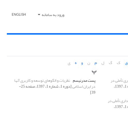
ورود به سامانه
ENGLISH
ق
ک
گ
ل
م
ن
و
ه
ی
پ
ی تأملی در
پست مدرنیسم
نظریات و الگوهای توسعه و کاربری آنها
[دوره 1، شماره 1، 1397،
در ایران اسلامی
[دوره 1، شماره 1، 1397، صفحه 25-
39]
اری تأملی در
[دوره 1، شماره 1، 1397،