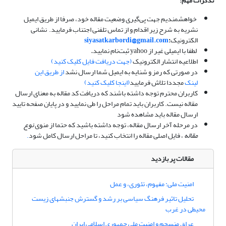
تذکرات مهم:
خواهشمندیم جهت پی‌گیری وضعیت مقاله خود، صرفا از طریق ایمیل
نشریه به شرح زیر اقدام و از تماس تلفنی اجتناب فرمایید. نشانی
الکترونیک
:
siyasatkarbordi@gmail.com
لطفا با ایمیلی غیر از yahoo ثبت‌نام نمایید
.
اطلاعیه انتشار الکترونیک
(جهت دریافت فایل کلیک کنید)
در صورتی که رمز و شنایه به ایمیل شما ارسال نشد
از طریق این
لینک
مجددا تلاش فرمایید
(اینجا کلیک کنید)
کاربران محترم توجه داشته باشند که دریافت کد مقاله به معنای ارسال
مقاله نیست. کاربران باید تمام مراحل را طی نمایید و در پایان صفحه تایید
ارسال مقاله باید مشاهده شود
در مرحله آخر ارسال مقاله، توجه داشته باشید که حتما از منوی
نوع
مقاله
، فایل اصلی مقاله را انتخاب کنید، تا مراحل ارسال کامل شود
.
مقالات پر بازدید
امنیت ملی: مفهوم، تئوری، و عمل
تحلیل تاثیر فرهنگ سیاسی بر رشد و گسترش جنبشهای زیست
محیطی در غرب
عراق منسجم و امنیت ملی جمهوری اسلامی ایران