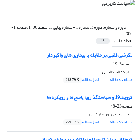
دوره و شماره:
دوره 3، شماره 1 - شماره پیاپی 3، اسفند 1400، صفحه 1-
300
تعداد مقالات:
13
نگرشی فقهی بر مقابله با بیماری های واگیردار
صفحه
3-19
ساجده العبدالخانی
مشاهده مقاله
اصل مقاله
218.79 K
کوویدـ19 و سیاستگذاری؛ پاسخ‌ها و رویکردها
صفحه
23-48
سیمین حاجی پور ساردویی
مشاهده مقاله
اصل مقاله
259.17 K
کرونا از بحران تا مسئله ؛ با تاکید بر حوزه حکمرانی